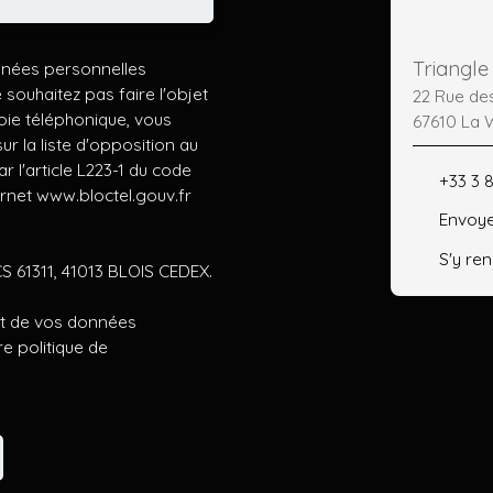
Triangle
nnées personnelles
ouhaitez pas faire l'objet
22 Rue de
ie téléphonique, vous
67610 La 
r la liste d'opposition au
 l'article L223-1 du code
+33 3 
ernet www.bloctel.gouv.fr
Envoye
S'y re
CS 61311, 41013 BLOIS CEDEX.
ent de vos données
tre
politique de