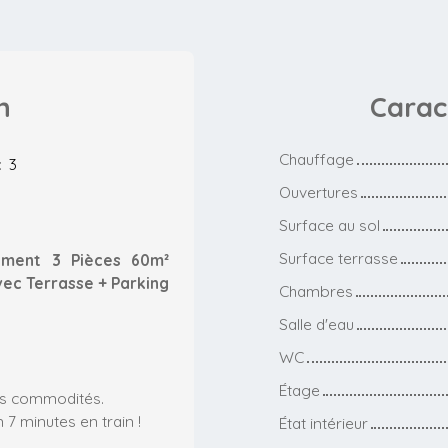
n
Carac
Chauffage
:
3
Ouvertures
Surface au sol
Surface terrasse
ement 3 Pièces 60m²
vec Terrasse + Parking
Chambres
Salle d'eau
WC
Étage
les commodités.
 7 minutes en train !
État intérieur