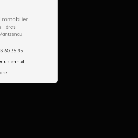
 Immobilier
s Héros
Wantzenau
88 60 35 95
r un e-mail
ndre