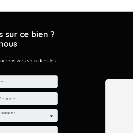
s sur ce bien ?
nous
iendrons vers vous dans les
m
léphone
 souhaitez