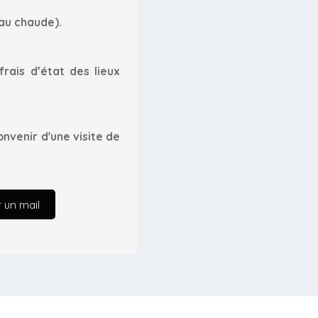
au chaude).
rais d’état des lieux
onvenir d'une visite de
 un mail