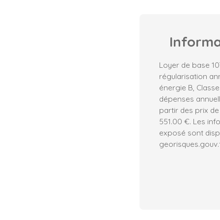
Inform
Loyer de base 10
régularisation an
énergie B, Class
dépenses annuell
partir des prix de
551.00 €. Les inf
exposé sont dispo
georisques.gouv.f