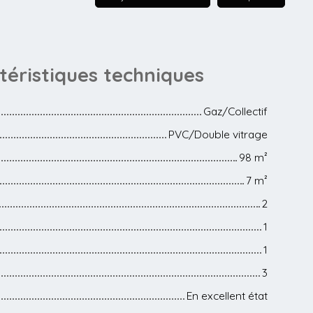
téristiques
techniques
Gaz/Collectif
PVC/Double vitrage
98
m²
7
m²
2
1
1
3
En excellent état