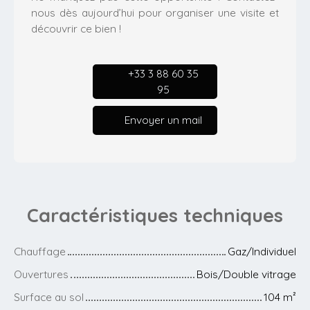
nous dès aujourd’hui pour organiser une visite et
découvrir ce bien !
+33 3 88 60 35
95
Envoyer un mail
Caractéristiques
techniques
Chauffage
Gaz/Individuel
Ouvertures
Bois/Double vitrage
Surface au sol
104
m²