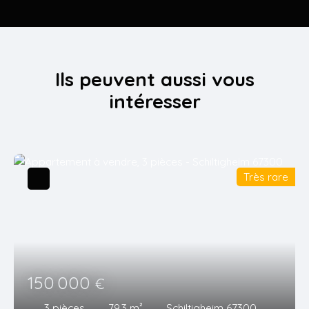
Ils peuvent aussi vous
intéresser
Très rare
150 000
€
3
pièces
79.3
m²
Schiltigheim 67300