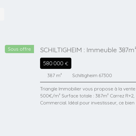
SCHILTIGHEIM : Immeuble 387m² 
Sous offre
Commercial
580 000
€
387
m²
Schiltigheim 67300
Triangle Immobilier vous propose à la vente 
500€/m² Surface totale : 387m² Carrez R+2
Commercial. Idéal pour investisseur, ce bien
emplacement recherché, à proximité immédiat
de Strasbourg. Un bien rare sur le secteur, 
lots : - RDC cour : 1 grand Garage double en
Local commercial : 71m² : vendu libre d'occ