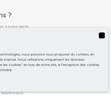
ciergerie en place (non obligatoire pour le
médiats, aucun coût de travaux à intégrer, produit
ns ?
rente existante, pas un projet de rénovation
3 appartements, pas d’amiante, aucune anomalie.
tactez-nous dès aujourd’hui pour tout
t à notre alerte
rganiser une visite.
es technologies, nous pouvons vous proposer du contenu en
 (67300)
ite internet. Nous utiliserons uniquement les données
 les cookies″ en bas de notre site, à l'exception des cookies
 (m²)
ntialité
.
GPD. Si vous ne
ique, vous
 téléphonique,