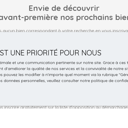
activité déjà en place et opérationnelle, con
Envie de découvrir
repreneur). - 14 % de rentabilité, revenus im
avant-première nos prochains bie
pensé pour un investisseur recherchant une 
Diagnostics : - Excellents DPE : D pour les 
Ne manquez pas cette opportunité rare ! Con
 aucun bien correspondant à votre recherche en vous inscrivan
renseignement complémentaire et/ou pour o
Nom
Email
 EST UNE PRIORITÉ POUR NOUS
Type de bien
Localisation
optimale et une communication pertinente sur notre site. Grace à c
Immeuble
Schiltigheim
 d'améliorer la qualité de nos services et la convivialité de notre s
 pouvez les modifier à n'importe quel moment via la rubrique ″Gérer
€)
Surface min (m²)
Surface max
os données personnelles, veuillez consulter
notre politique de confide
le traitement de mes données personnelles conformément au R
pas faire l'objet de prospection commerciale par voie téléphon
s inscrire gratuitement sur la liste d'opposition au démarchage
'article L223-1 du code de la consommation, sur le site Internet
.gouv.fr ou par courrier adressé à :