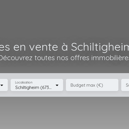
s en vente à Schiltighei
Découvrez toutes nos offres immobilière
Localisation
Budget max (€)
S
Schiltigheim (67300)