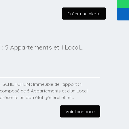
Créer une alerte
: 5 Appartements et 1 Local
: SCHILTIGHEIM : Immeuble de rapport : 1.
, composé de 5 Appartements et d’un Local
 présente un bon état général et un
e du tram et à quelques minutes du centre-ville
offrant un rendement immédiat. Répartition des
Voir l'annonce
 profondeur vendu libre d'occupation - RDC :
upation (potentiel de revenus de 800€/mois) -