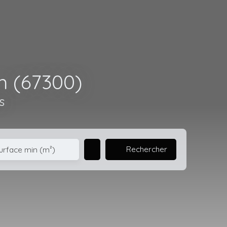
m (67300)
s
Rechercher
urface min (m²)