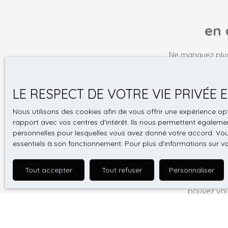
en 
Ne manquez plus
mail !
Prénom
LE RESPECT DE VOTRE VIE PRIVÉE
Type d'offre
Nous utilisons des cookies afin de vous offrir une expérience 
Vente
rapport avec vos centres d'intérêt. Ils nous permettent également
personnelles pour lesquelles vous avez donné votre accord. Vous
Budget max (
essentiels à son fonctionnement. Pour plus d'informations sur v
J'accepte 
Tout accepter
Tout refuser
Personnaliser
souhaitez 
pouvez vou
prévu par l
www.bloctel