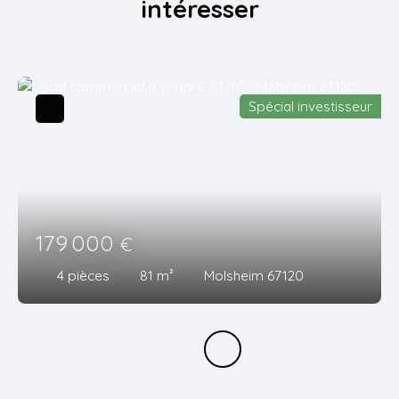
intéresser
Spécial investisseur
179 000
€
4
pièces
81
m²
Molsheim 67120