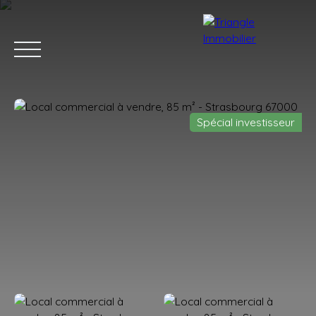
Spécial investisseur
ACCUEIL
ACHETER
LOUER
ESTIMER
VENDRE
BLOG
Estimation