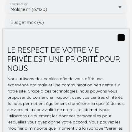
Localisation
Molsheim (67120)
Budget max (€)
Surface min (m²)
LE RESPECT DE VOTRE VIE
Surface max (m²)
PRIVÉE EST UNE PRIORITÉ POUR
NOUS
J'accepte le traitement de mes données
personnelles conformément au RGPD. Si vous ne
Nous utilisons des cookies afin de vous offrir une
souhaitez pas faire l'objet de prospection
expérience optimale et une communication pertinente sur
commerciale par voie téléphonique, vous pouvez
notre site. Grace à ces technologies, nous pouvons vous
vous inscrire gratuitement sur la liste d'opposition
proposer du contenu en rapport avec vos centres d'intérêt.
au démarchage téléphonique, prévu par l'article
Ils nous permettent également d'améliorer la qualité de nos
L223-1 du code de la consommation, sur le site
services et la convivialité de notre site internet. Nous
Internet www.bloctel.gouv.fr ou par courrier
utiliserons uniquement les données personnelles pour
adressé à :
lesquelles vous avez donné votre accord. Vous pouvez les
modifier à n'importe quel moment via la rubrique ″Gérer les