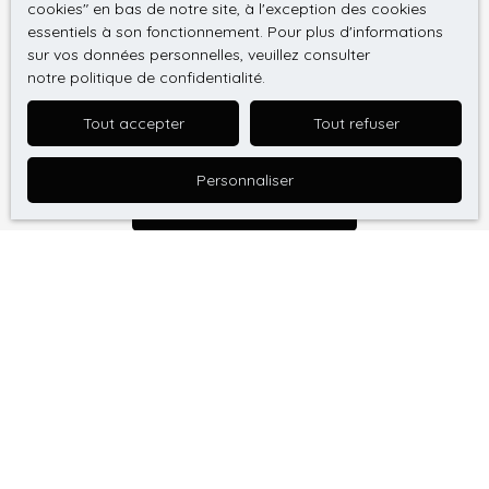
cookies″ en bas de notre site, à l'exception des cookies
Société Worldline, Service Bloctel, CS 61311, 41013
essentiels à son fonctionnement. Pour plus d'informations
BLOIS CEDEX.
sur vos données personnelles, veuillez consulter
notre politique de confidentialité
.
Pour en savoir plus sur le traitement de vos
données personnelles, veuillez consulter notre
Tout accepter
Tout refuser
politique de confidentialité
.
Personnaliser
Recevoir des annonces
Je recherche un bien
Vente appartement Schiltigheim (67300)
Vente appartement Strasbourg (67000)