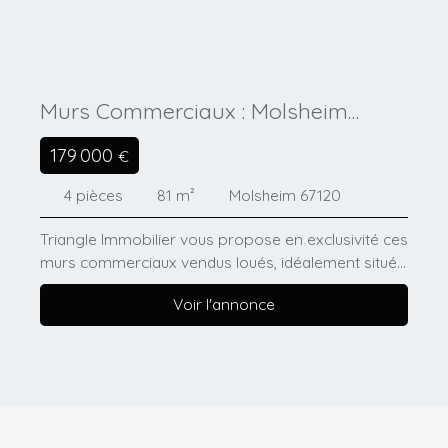
Murs Commerciaux : Molsheim
Centre
179 000
€
4
pièces
81
m²
Molsheim 67120
Triangle Immobilier vous propose en exclusivité ces
murs commerciaux vendus loués, idéalement situés
Rue de Saverne, en plein cœur du centre-ville de
Voir l'annonce
Molsheim. D’une surface de 81,40m², ce local
bénéficie d’un emplacement recherché offrant une
excellente visibilité ainsi qu’un accès direct depuis la
rue, complété par une entrée depuis les parties
communes. Investissement locatif : - Prix de vente :
179. 000 € FAI - Local vendu loué - Loyer actuel : 1.
000 € HT / mois, soit 12. 000 € HT/an - Rentabilité