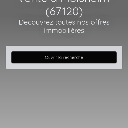
(67120)
Découvrez toutes nos offres
immobilières
Ouvrir la recherche
Type d'offre
Vente
Type de bien
Immobilier Pro
Localisation
Molsheim (67120)
Budget max (€)