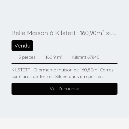
Belle Maison à Kilstett : 160,90m² sur
6 ares de Terrain
Vendu
5
pièces
160.9
m²
Kilstett 67840
KILSTETT : Charmante maison de 160,80m² Carrez
sur 6 ares de Terrain. Située dans un quartier
résidentiel calme et recherché, découvrez cette
Voir l'annonce
belle maison de 160,90 m² Carrez sur 6 ares de
terrain qui saura vous séduire par son
environnement paisible et ses nombreux atouts. La
maison bénéficie d’une situation privilégiée, dans
une rue calme idéale pour une famille, tout en
restant à proximité des commodités. Son jardin