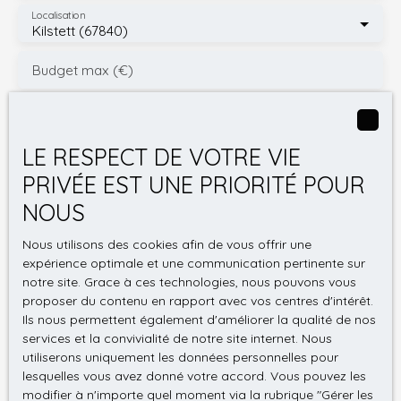
devenir un lieu de vie unique et chaleureux,
Localisation
Kilstett (67840)
répondant aux besoins d’une famille à la recherche
de confort et de tranquillité. Ne manquez pas cette
Budget max (€)
opportunité à Kilstett ! Contactez-nous dès
aujourd’hui pour organiser une visite et découvrir
cette maison.
Surface min (m²)
LE RESPECT DE VOTRE VIE
Surface max (m²)
PRIVÉE EST UNE PRIORITÉ POUR
NOUS
Pièces min
Nous utilisons des cookies afin de vous offrir une
J'accepte le traitement de mes données
expérience optimale et une communication pertinente sur
personnelles conformément au RGPD. Si vous ne
notre site. Grace à ces technologies, nous pouvons vous
souhaitez pas faire l'objet de prospection
proposer du contenu en rapport avec vos centres d'intérêt.
commerciale par voie téléphonique, vous pouvez
Ils nous permettent également d'améliorer la qualité de nos
vous inscrire gratuitement sur la liste d'opposition
services et la convivialité de notre site internet. Nous
utiliserons uniquement les données personnelles pour
au démarchage téléphonique, prévu par l'article
lesquelles vous avez donné votre accord. Vous pouvez les
L223-1 du code de la consommation, sur le site
modifier à n'importe quel moment via la rubrique ″Gérer les
Internet www.bloctel.gouv.fr ou par courrier