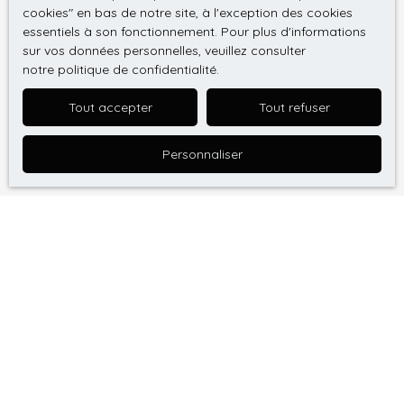
cookies″ en bas de notre site, à l'exception des cookies
adressé à :
essentiels à son fonctionnement. Pour plus d'informations
sur vos données personnelles, veuillez consulter
Société Worldline, Service Bloctel, CS 61311, 41013
notre politique de confidentialité
.
BLOIS CEDEX.
Tout accepter
Tout refuser
Pour en savoir plus sur le traitement de vos
données personnelles, veuillez consulter notre
Personnaliser
politique de confidentialité
.
Recevoir des annonces
Je recherche un bien
Vente appartement Schiltigheim (67300)