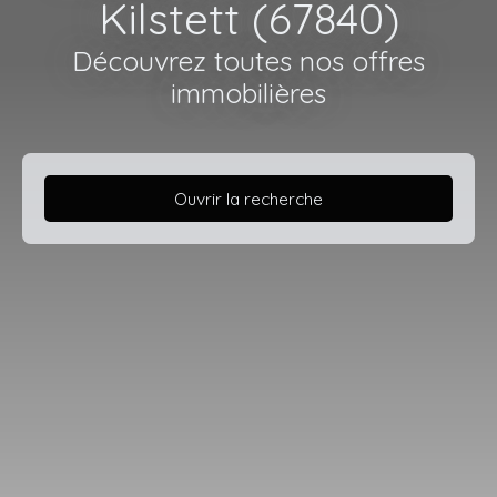
Kilstett (67840)
Découvrez toutes nos offres
immobilières
Ouvrir la recherche
Type d'offre
Vente
Type de bien
Maison
Localisation
Kilstett (67840)
Budget max (€)