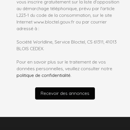
vous inscrire gratuitement sur la liste d'opposition
au démarchage téléphonique, prévu par l'article
L223-1 du code de la consommation, sur le site
Internet www.bloctel.gouv.fr ou par courrier
adressé à :
Société Worldline, Service Bloctel, CS 61311, 41013
BLOIS CEDEX.
Pour en savoir plus sur le traitement de vos
données personnelles, veuillez consulter notre
politique de confidentialité
.
Recevoir des annonces