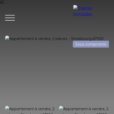
Sous compromis
ACCUEIL
ACHETER
LOUER
ESTIMER
VENDRE
BLOG
Estimation