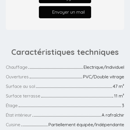
Envoyer un mail
Caractéristiques
techniques
Chauffage
Electrique/Individuel
Ouvertures
PVC/Double vitrage
Surface au sol
47
m²
Surface terrasse
11
m²
Étage
3
État intérieur
A rafraîchir
Cuisine
Partiellement équipée/Indépendante