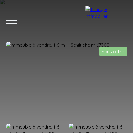
Sous offre
ACCUEIL
ACHETER
LOUER
ESTIMER
VENDRE
BLOG
Estimation