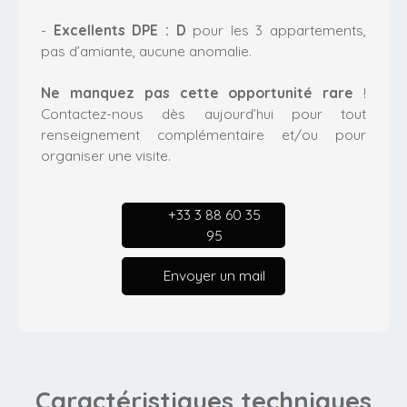
-
Excellents DPE : D
pour les 3 appartements,
pas d’amiante, aucune anomalie.
Ne manquez pas cette opportunité rare
!
Contactez-nous dès aujourd’hui pour tout
renseignement complémentaire et/ou pour
organiser une visite.
+33 3 88 60 35
95
Envoyer un mail
Caractéristiques
techniques