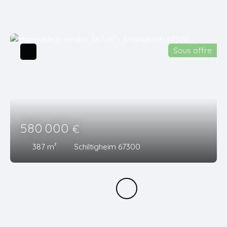
Sous offre
580 000
€
387
m²
Schiltigheim 67300